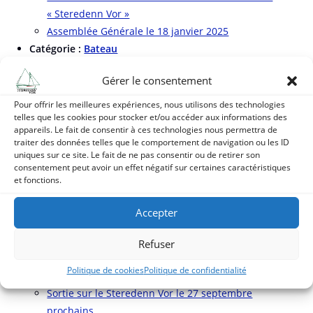
« Steredenn Vor »
Assemblée Générale le 18 janvier 2025
Catégorie :
Bateau
Réservations de sorties sur le Steredenn Vor durant
Gérer le consentement
l’été
La Carte aux Trésors avec le Steredenn, le vendredi
Pour offrir les meilleures expériences, nous utilisons des technologies
telles que les cookies pour stocker et/ou accéder aux informations des
24 avril à 21h10 sur France 3.
appareils. Le fait de consentir à ces technologies nous permettra de
Réservations sur le Steredenn vor pendant « Vilaine
traiter des données telles que le comportement de navigation ou les ID
et Fête »
uniques sur ce site. Le fait de ne pas consentir ou de retirer son
consentement peut avoir un effet négatif sur certaines caractéristiques
Illumination du Steredenn vor
et fonctions.
Enregistrement des captures d’espèces protégées à
partir du 10/01/2026
Accepter
Retour sur le pique-nique à l’île Dumet du 9 octobre
2025
Refuser
Réservations sur le Steredenn Vor pour les sorties
Politique de cookies
Politique de confidentialité
des 19, 20 et 21 septembre
Sortie sur le Steredenn Vor le 27 septembre
prochains.