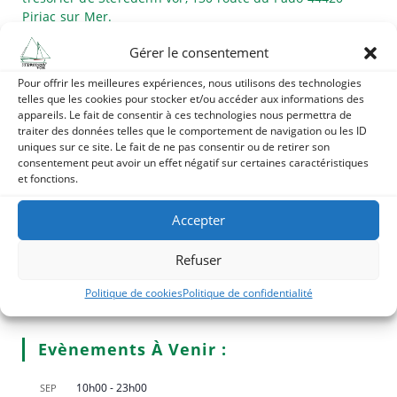
Piriac sur Mer.
Gérer le consentement
Achat De Polos Casquettes Vestes –
Steredenn Vor
Pour offrir les meilleures expériences, nous utilisons des technologies
telles que les cookies pour stocker et/ou accéder aux informations des
appareils. Le fait de consentir à ces technologies nous permettra de
Vous pouvez commander et payer vos vêtements
traiter des données telles que le comportement de navigation ou les ID
marqués au nom de Steredenn Vor sur
HelloAsso.
uniques sur ce site. Le fait de ne pas consentir ou de retirer son
consentement peut avoir un effet négatif sur certaines caractéristiques
et fonctions.
Accepter
Refuser
Politique de cookies
Politique de confidentialité
Evènements À Venir :
10h00
-
23h00
SEP