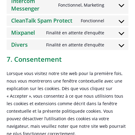
to
Intercom
burst-
Fonctionnel, Marketing
service
Messenger
Consent
statistics
google-
to
CleanTalk Spam Protect
Fonctionnel
analytics
service
Consent
intercom-
to
Mixpanel
Finalité en attente d’enquête
Consent
messenger
service
to
Divers
Finalité en attente d’enquête
cleantalk-
Consent
service
spam-
to
7. Consentement
mixpanel
protect
service
divers
Lorsque vous visitez notre site web pour la première fois,
nous vous montrerons une fenêtre contextuelle avec une
explication sur les cookies. Dès que vous cliquez sur
« Accepter », vous consentez à ce que nous utilisions tous
les cookies et extensions comme décrit dans la fenêtre
contextuelle et la présente politiquede cookies. Vous
pouvez désactiver l’utilisation des cookies via votre
navigateur, mais veuillez noter que notre site web pourrait
ne plus fonctionner correctement.