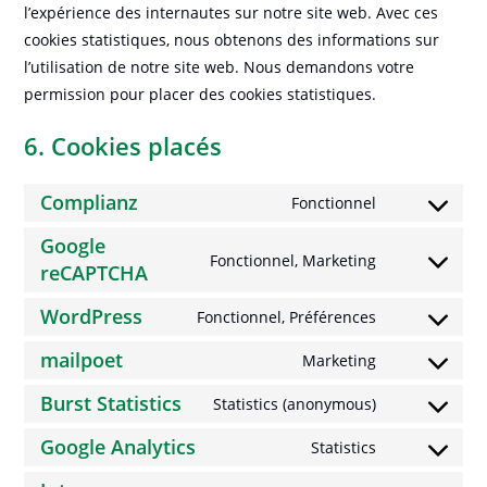
l’expérience des internautes sur notre site web. Avec ces
cookies statistiques, nous obtenons des informations sur
l’utilisation de notre site web. Nous demandons votre
permission pour placer des cookies statistiques.
6. Cookies placés
Complianz
Fonctionnel
Consent
to
Google
Fonctionnel, Marketing
service
reCAPTCHA
Consent
complianz
to
WordPress
Fonctionnel, Préférences
service
Consent
google-
to
mailpoet
Marketing
Consent
recaptcha
service
to
Burst Statistics
Statistics (anonymous)
wordpress
Consent
service
to
Google Analytics
Statistics
mailpoet
Consent
service