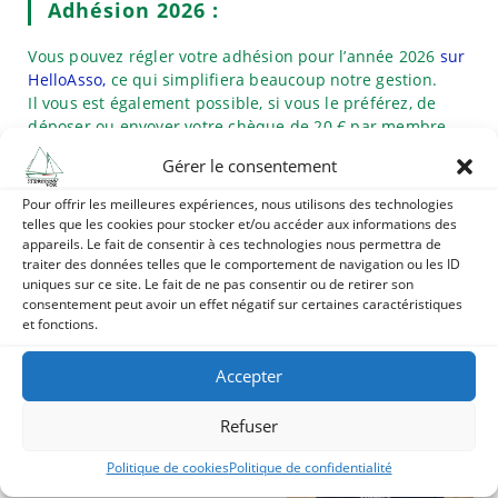
Adhésion 2026 :
Vous pouvez régler votre adhésion pour l’année 2026
sur
HelloAsso,
ce qui simplifiera beaucoup notre gestion.
Il vous est également possible, si vous le préférez, de
déposer ou envoyer votre chèque de 20 € par membre
accompagné de vos coordonnées (Nom, Prénom,
Gérer le consentement
Adresses e-mail et postale, tél), à Patrick DAHLEM,
trésorier de Steredenn vor, 130 route du Pado 44420
Pour offrir les meilleures expériences, nous utilisons des technologies
Piriac sur Mer.
telles que les cookies pour stocker et/ou accéder aux informations des
appareils. Le fait de consentir à ces technologies nous permettra de
traiter des données telles que le comportement de navigation ou les ID
Achat De Polos Casquettes Vestes –
uniques sur ce site. Le fait de ne pas consentir ou de retirer son
Steredenn Vor
consentement peut avoir un effet négatif sur certaines caractéristiques
et fonctions.
Vous pouvez commander et payer vos vêtements
Accepter
marqués au nom de Steredenn Vor sur
HelloAsso.
Refuser
Politique de cookies
Politique de confidentialité