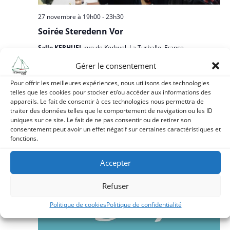
g
v
a
a
è
27 novembre à 19h00
-
23h30
t
n
t
Soirée Steredenn Vor
e
e
i
.
Salle KERHUEL
rue de Kerhuel, La Turballe, France
m
o
Gérer le consentement
e
mai 2027
n
n
Pour offrir les meilleures expériences, nous utilisons des technologies
d
telles que les cookies pour stocker et/ou accéder aux informations des
t
LUN
3
e
appareils. Le fait de consentir à ces technologies nous permettra de
traiter des données telles que le comportement de navigation ou les ID
v
uniques sur ce site. Le fait de ne pas consentir ou de retirer son
consentement peut avoir un effet négatif sur certaines caractéristiques et
u
fonctions.
e
s
Accepter
É
Refuser
v
è
Politique de cookies
Politique de confidentialité
n