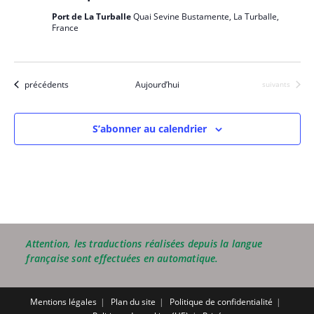
Port de La Turballe
Quai Sevine Bustamente, La Turballe,
France
Évènements
précédents
Aujourd’hui
Évènements
suivants
S’abonner au calendrier
Attention, les traductions réalisées depuis la langue
française sont effectuées en automatique.
Mentions légales
Plan du site
Politique de confidentialité