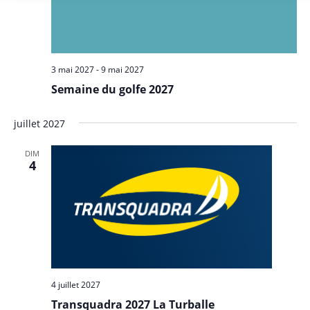
e
m
e
n
3 mai 2027
-
9 mai 2027
t
Semaine du golfe 2027
s
juillet 2027
DIM
4
4 juillet 2027
Transquadra 2027 La Turballe