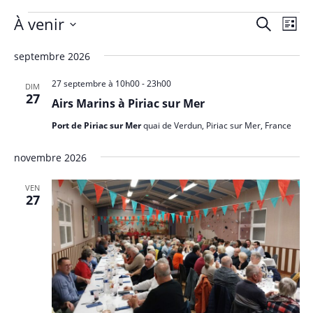
Évènements
À venir
R
N
R
L
a
e
e
S
i
c
v
septembre 2026
c
s
é
h
i
t
l
h
27 septembre à 10h00
-
23h00
e
DIM
g
e
e
27
e
r
Airs Marins à Piriac sur Mer
a
c
c
r
t
Port de Piriac sur Mer
quai de Verdun, Piriac sur Mer, France
h
t
c
i
e
i
h
novembre 2026
o
o
e
n
n
VEN
d
e
27
n
e
t
e
v
n
z
u
u
a
e
n
v
s
e
i
É
d