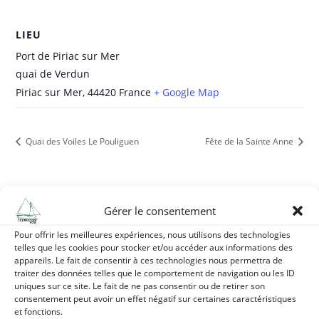
LIEU
Port de Piriac sur Mer
quai de Verdun
Piriac sur Mer
,
44420
France
+ Google Map
Quai des Voiles Le Pouliguen
Fête de la Sainte Anne
Gérer le consentement
Adhésion 2026 :
Pour offrir les meilleures expériences, nous utilisons des technologies
Vous pouvez régler votre adhésion pour l’année 2026
sur
telles que les cookies pour stocker et/ou accéder aux informations des
HelloAsso,
ce qui simplifiera beaucoup notre gestion.
appareils. Le fait de consentir à ces technologies nous permettra de
traiter des données telles que le comportement de navigation ou les ID
Il vous est également possible, si vous le préférez, de
uniques sur ce site. Le fait de ne pas consentir ou de retirer son
déposer ou envoyer votre chèque de 20 € par membre
consentement peut avoir un effet négatif sur certaines caractéristiques
accompagné de vos coordonnées (Nom, Prénom,
et fonctions.