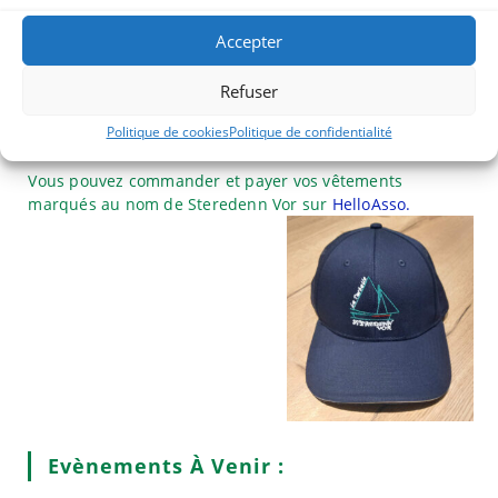
Adresses e-mail et postale, tél), à Patrick DAHLEM,
trésorier de Steredenn vor, 130 route du Pado 44420
Accepter
Piriac sur Mer.
Refuser
Achat De Polos Casquettes Vestes –
Steredenn Vor
Politique de cookies
Politique de confidentialité
Vous pouvez commander et payer vos vêtements
marqués au nom de Steredenn Vor sur
HelloAsso.
Evènements À Venir :