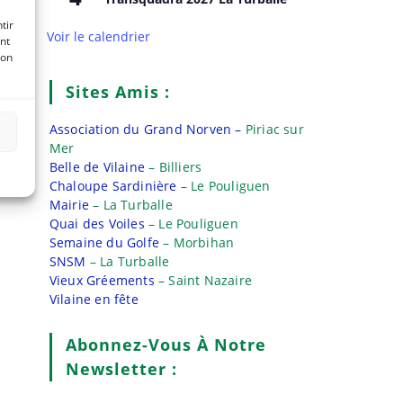
tir
Voir le calendrier
nt
son
Sites Amis :
Association du Grand Norven –
Piriac sur
Mer
Belle de Vilaine
– Billiers
Chaloupe Sardinière
– Le Pouliguen
Mairie
– La Turballe
Quai des Voiles
– Le Pouliguen
Semaine du Golfe
– Morbihan
SNSM
– La Turballe
Vieux Gréements
– Saint Nazaire
Vilaine en fête
Abonnez-Vous À Notre
Newsletter :