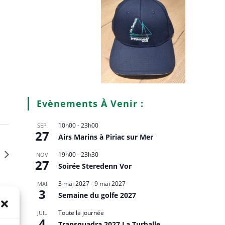
Evènements À Venir :
10h00
-
23h00
SEP
27
Airs Marins à Piriac sur Mer
19h00
-
23h30
NOV
27
Soirée Steredenn Vor
3 mai 2027
-
9 mai 2027
MAI
3
Semaine du golfe 2027
Toute la journée
JUIL
4
Transquadra 2027 La Turballe