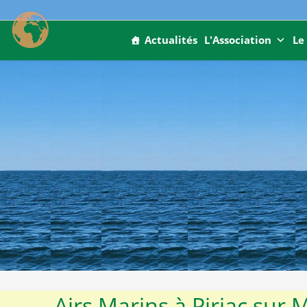
Skip
to
Actualités
L'Association
Le
content
Airs Marins à Piriac sur 