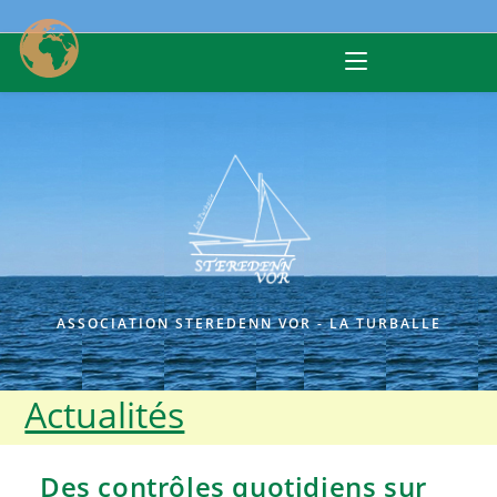
Skip
to
content
ASSOCIATION STEREDENN VOR - LA TURBALLE
Actualités
Des contrôles quotidiens sur