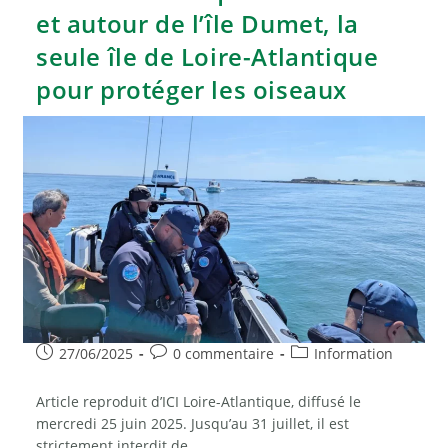
et autour de l’île Dumet, la
seule île de Loire-Atlantique
pour protéger les oiseaux
Publication
Commentaires
Post
27/06/2025
0 commentaire
Information
publiée :
de
category:
la
Article reproduit d’ICI Loire-Atlantique, diffusé le
publication :
mercredi 25 juin 2025. Jusqu’au 31 juillet, il est
strictement interdit de…