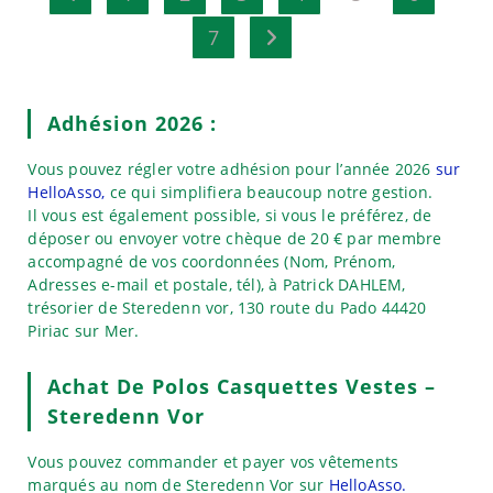
Steredenn
Vor
7
Aller à la page suivante
Lors
De
La
Semaine
Du
Adhésion 2026 :
Golfe.
Vous pouvez régler votre adhésion pour l’année 2026
sur
HelloAsso,
ce qui simplifiera beaucoup notre gestion.
Il vous est également possible, si vous le préférez, de
déposer ou envoyer votre chèque de 20 € par membre
accompagné de vos coordonnées (Nom, Prénom,
Adresses e-mail et postale, tél), à Patrick DAHLEM,
trésorier de Steredenn vor, 130 route du Pado 44420
Piriac sur Mer.
Achat De Polos Casquettes Vestes –
Steredenn Vor
Vous pouvez commander et payer vos vêtements
marqués au nom de Steredenn Vor sur
HelloAsso.