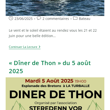
Publication
Commentaires
Post
23/06/2025
2 commentaires
Bateau
publiée :
de
category:
la
Le vent et le soleil étaient au rendez vous les 21 et 22
publication :
Juin pour une belle édition…
Week-
Continuer La Lecture
End
Du
Festi’vent
« Dîner de Thon » du 5 août
Les
21
2025
Et
22
Juin
2025