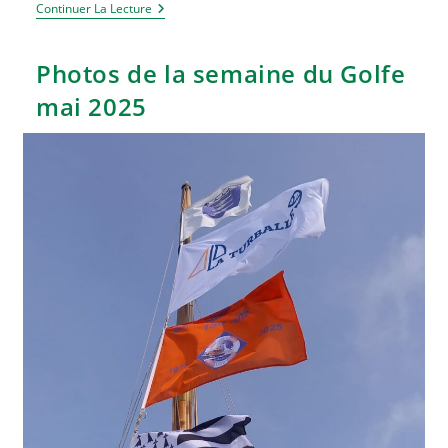
Sorties
Continuer La Lecture
Sur
Le
Stetedenn
Photos de la semaine du Golfe
Vor,
Dans
mai 2025
Le
Cadre
De
La
Manifestation
Du
« Quai
Des
Voiles »
Au
Pouliguen.