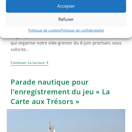
Accepter
Refuser
Publication
Commentaires
Post
24/05/2025
0 commentaire
Information
publiée :
de
category:
Politique de cookies
Politique de confidentialité
la
Le groupe motivé des membres de notre association
publication :
qui organise notre vide-grenier du 8 juin prochain, vous
sollicite…
Confection
Continuer La Lecture
De
Gâteaux
Pour
Parade nautique pour
Notre
Vide-
l’enregistrement du jeu « La
Grenier
Du
Carte aux Trésors »
8
Juin
Prochain.