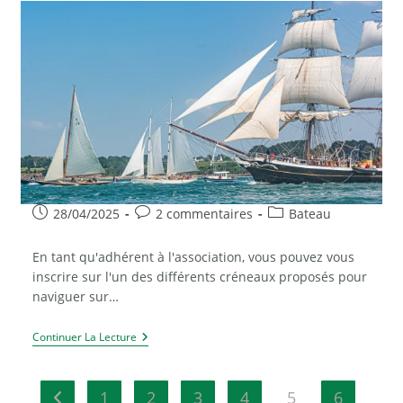
16
Mai
À
18h30.
Publication
Commentaires
Post
28/04/2025
2 commentaires
Bateau
publiée :
de
category:
la
En tant qu'adhérent à l'association, vous pouvez vous
publication :
inscrire sur l'un des différents créneaux proposés pour
naviguer sur…
Inscriptions
Continuer La Lecture
Pour
Naviguer
Sur
Le
1
2
3
4
5
6
Go to the previous page