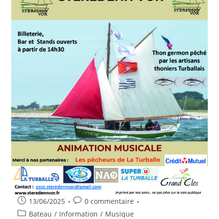
Publication
Commentaires
13/06/2025
0 commentaire
publiée :
de
Post
Bateau
/
Information
/
Musique