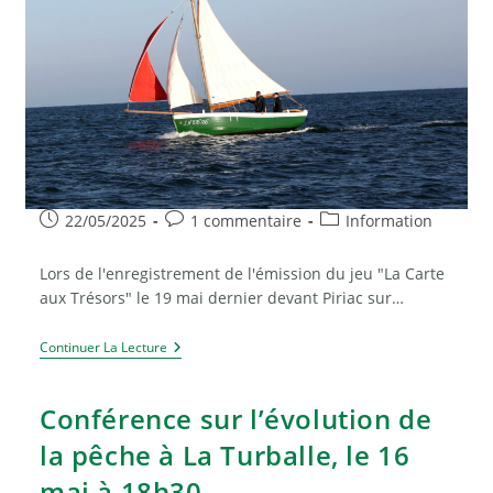
Publication
Commentaires
Post
22/05/2025
1 commentaire
Information
publiée :
de
category:
la
Lors de l'enregistrement de l'émission du jeu "La Carte
publication :
aux Trésors" le 19 mai dernier devant Piriac sur…
Parade
Continuer La Lecture
Nautique
Pour
L’enregistrement
Conférence sur l’évolution de
Du
Jeu
la pêche à La Turballe, le 16
« La
Carte
mai à 18h30.
Aux