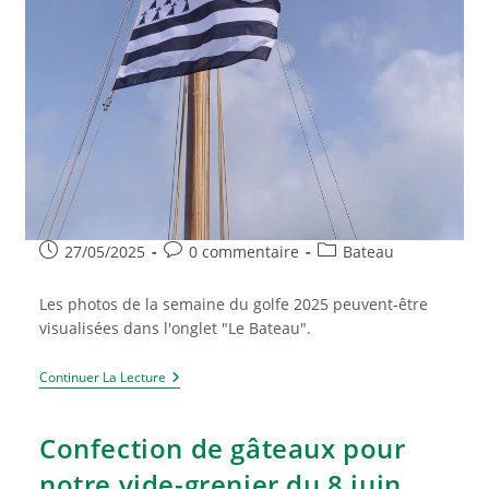
Publication
Commentaires
Post
27/05/2025
0 commentaire
Bateau
publiée :
de
category:
la
Les photos de la semaine du golfe 2025 peuvent-être
publication :
visualisées dans l'onglet "Le Bateau".
Photos
Continuer La Lecture
De
La
Semaine
Confection de gâteaux pour
Du
Golfe
notre vide-grenier du 8 juin
Mai