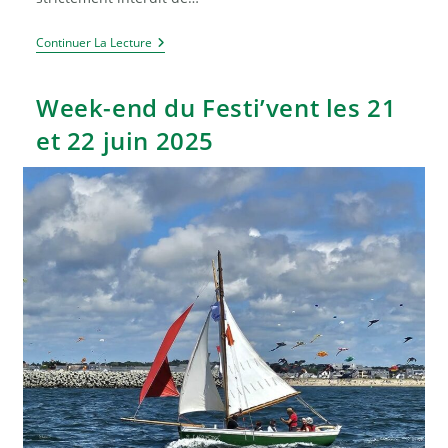
Des
Continuer La Lecture
Contrôles
Quotidiens
Sur
Week-end du Festi’vent les 21
Et
Autour
et 22 juin 2025
De
L’île
Dumet,
La
Seule
Île
De
Loire-
Atlantique
Pour
Protéger
Les
Oiseaux