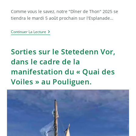
la
category:
publication :
Comme vous le savez, notre "Dîner de Thon" 2025 se
tiendra le mardi 5 août prochain sur l'Esplanade…
« Dîner
Continuer La Lecture
De
Thon »
Du
Sorties sur le Stetedenn Vor,
5
Août
dans le cadre de la
2025
manifestation du « Quai des
Voiles » au Pouliguen.