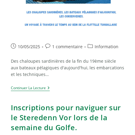
Publication
Commentaires
Post
10/05/2025
1 commentaire
Information
publiée :
de
category:
la
Des chaloupes sardinières de la fin du 19ème siècle
publication :
aux bateaux pélagiques d'aujourd'hui, les embarcations
et les techniques…
Conférence
Continuer La Lecture
Sur
L’évolution
De
Inscriptions pour naviguer sur
La
Pêche
le Steredenn Vor lors de la
À
La
semaine du Golfe.
Turballe,
Le