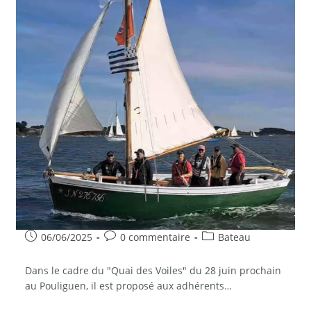
Publication
Commentaires
Post
06/06/2025
0 commentaire
Bateau
publiée :
de
category:
la
Dans le cadre du "Quai des Voiles" du 28 juin prochain
publication :
au Pouliguen, il est proposé aux adhérents…